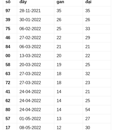
số
đây
gan
đại
97
28-11-2021
35
35
39
30-01-2022
26
26
75
06-02-2022
25
33
46
27-02-2022
22
29
84
06-03-2022
21
21
00
13-03-2022
20
22
58
20-03-2022
19
25
63
27-03-2022
18
32
72
27-03-2022
18
23
41
24-04-2022
14
21
62
24-04-2022
14
25
80
24-04-2022
14
54
57
01-05-2022
13
27
17
08-05-2022
12
30