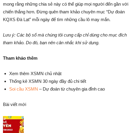
mong rằng những chia sẻ này có thể giúp mọi người đến gần với
chiến thắng hơn. Đừng quên tham khảo chuyên mục “Dự đoán
KQXS Đà Lạt” mỗi ngày để tìm những cầu lô may mắn.
Lưu ý: Các bộ số mà chúng tôi cung cấp chỉ dùng cho mục đích
tham khảo. Do đó, bạn nên cân nhắc khi sử dụng.
Tham khảo thêm
Xem thêm XSMN chủ nhật
Thống kê XSMN 30 ngày đầy đủ chi tiết
Soi cầu XSMN
– Dự đoán từ chuyên gia đỉnh cao
Bài viết mới