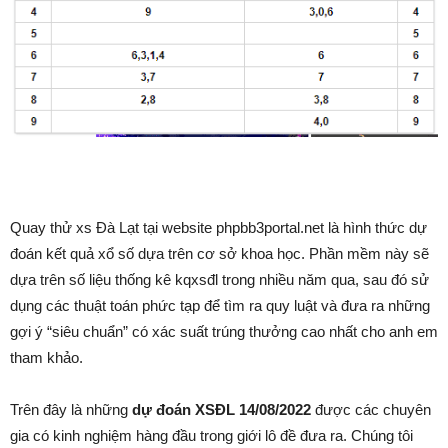
Quay thử xs Đà Lạt tại website phpbb3portal.net là hình thức dự
đoán kết quả xổ số dựa trên cơ sở khoa học. Phần mềm này sẽ
dựa trên số liệu thống kê kqxsđl trong nhiều năm qua, sau đó sử
dụng các thuật toán phức tạp để tìm ra quy luật và đưa ra những
gợi ý “siêu chuẩn” có xác suất trúng thưởng cao nhất cho anh em
tham khảo.
Trên đây là những
dự đoán XSĐL 14/08/2022
được các chuyên
gia có kinh nghiệm hàng đầu trong giới lô đề đưa ra. Chúng tôi