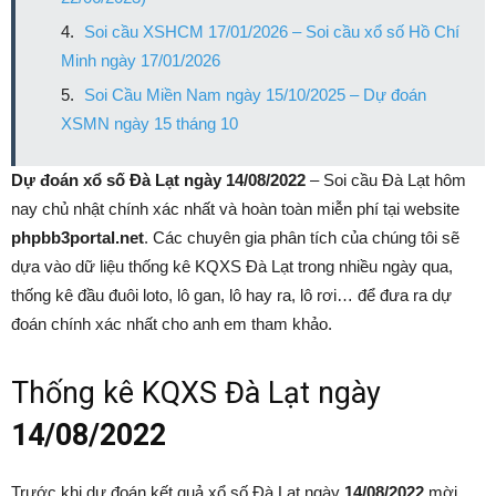
Soi cầu XSHCM 17/01/2026 – Soi cầu xổ số Hồ Chí
Minh ngày 17/01/2026
Soi Cầu Miền Nam ngày 15/10/2025 – Dự đoán
XSMN ngày 15 tháng 10
Dự đoán xổ số Đà Lạt ngày 14/08/2022
– Soi cầu Đà Lạt hôm
nay chủ nhật chính xác nhất và hoàn toàn miễn phí tại website
phpbb3portal.net
. Các chuyên gia phân tích của chúng tôi sẽ
dựa vào dữ liệu thống kê KQXS Đà Lạt trong nhiều ngày qua,
thống kê đầu đuôi loto, lô gan, lô hay ra, lô rơi… để đưa ra dự
đoán chính xác nhất cho anh em tham khảo.
Thống kê KQXS Đà Lạt ngày
14/08/2022
Trước khi dự đoán kết quả xổ số Đà Lạt ngày
14/08/2022
mời