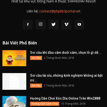
nhất tại khu vực Đông Nam Á thuộc SHANGHAI Resort
Liên hệ:
contact@phpbb3portal.net
Bài Viết Phổ Biến
Soi cầu khi đầu câm đuôi câm, chọn lô gì dễ...
2 Tháng Mười Một, 2018
Soi Cầu
Soi cầu tài xỉu, những kinh nghiệm không ai bật
mí...
2 Tháng Mười Một, 2018
Soi Cầu
Hướng Dẫn Chơi Xóc Dĩa Online Trên Win2888
15 Tháng Một, 2018
Hướng Dẫn Cách Chơi