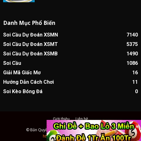
Danh Mục Phổ Biến
Soi Cầu Dự Đoán XSMN
7140
Soi Cầu Dự Đoán XSMT
5375
Soi Cầu Dự Đoán XSMB
1490
Soi Cầu
1086
Giải Mã Giấc Mơ
16
Hướng Dẫn Cách Chơi
11
Soi Kèo Bóng Đá
0
Giới thiệu
Liên hệ
© Bản Quyền thuộc
PhpBB3Portal.net
tài trợ bởi
https://tructiepdagathomo.net/