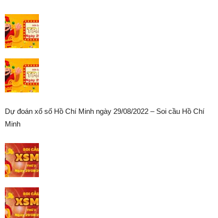
Dự đoán xổ số Hồ Chí Minh ngày 29/08/2022 – Soi cầu Hồ Chí
Minh