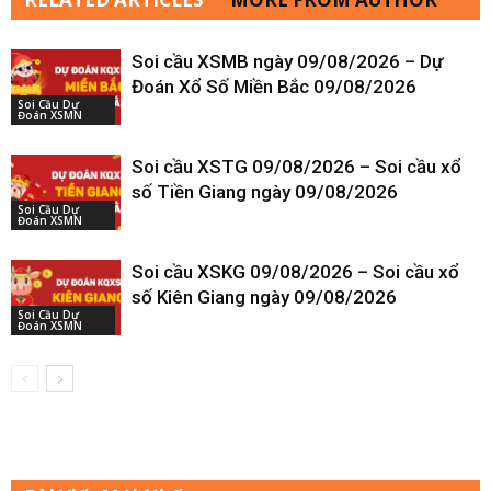
Soi cầu XSMB ngày 09/08/2026 – Dự
Đoán Xổ Số Miền Bắc 09/08/2026
Soi Cầu Dự
Đoán XSMN
Soi cầu XSTG 09/08/2026 – Soi cầu xổ
số Tiền Giang ngày 09/08/2026
Soi Cầu Dự
Đoán XSMN
Soi cầu XSKG 09/08/2026 – Soi cầu xổ
số Kiên Giang ngày 09/08/2026
Soi Cầu Dự
Đoán XSMN