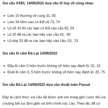
Soi cầu XSĐL
14/08/2022
dựa vào lô hay về cùng nhau
Loto 15 thường về cùng 31, 05
Loto 34 hôm sau có thể về 73, 74
Lô về 42 thì các bạn có thể vào cầu 62, 54
Lô 20 đã ra các bạn hãy vào cầu 42, 60
Lô kép 33 đã ra các bạn hãy vào cầu: 03, 23
Soi cầu lô câm Đà Lạt
14/08/2022
Đầu lô câm 0 hôm trước không về hôm nay đánh lô: 01, 10
Đuôi lô câm 0, 5 hôm trước không về hôm nay đánh lô: 20, 75
Soi cầu Đà Lạt
14/08/2022
dựa vào thuật toán Pascal
Đây là cách thức soi cầu rất được anh em trong giới cược thủ ưa
chuộng bởi sự đơn giản và tính chính xác cao. Theo đó, để có