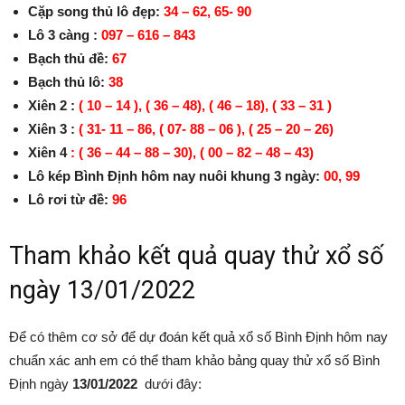
Cặp song thủ lô đẹp:
34 – 62, 65- 90
Lô 3 càng :
097 – 616 – 843
Bạch thủ đề:
67
Bạch thủ lô:
38
Xiên 2 :
( 10 – 14 ), ( 36 – 48), ( 46 – 18), ( 33 – 31 )
Xiên 3 :
( 31- 11 – 86, ( 07- 88 – 06 ), ( 25 – 20 – 26)
Xiên 4
: ( 36 – 44 – 88 – 30), ( 00 – 82 – 48 – 43)
Lô kép Bình Định hôm nay nuôi khung 3 ngày:
00, 99
Lô rơi từ đề:
96
Tham khảo kết quả quay thử xổ số
ngày 13/01/2022
Để có thêm cơ sở để dự đoán kết quả xổ số Bình Định hôm nay
chuẩn xác anh em có thể tham khảo bảng quay thử xổ số Bình
Định ngày
13/01/2022
dưới đây: