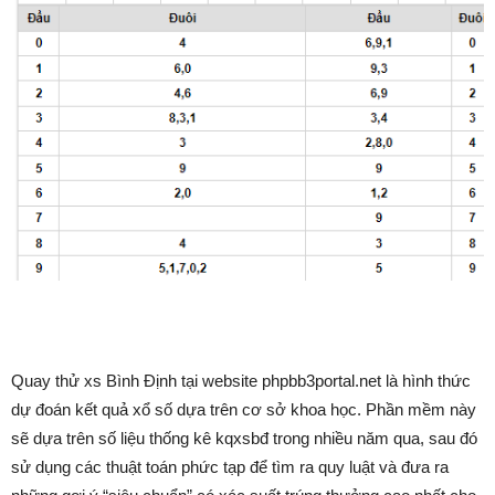
Quay thử xs Bình Định tại website phpbb3portal.net là hình thức
dự đoán kết quả xổ số dựa trên cơ sở khoa học. Phần mềm này
sẽ dựa trên số liệu thống kê kqxsbđ trong nhiều năm qua, sau đó
sử dụng các thuật toán phức tạp để tìm ra quy luật và đưa ra