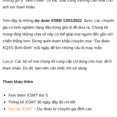
những gợi ý “siêu chuẩn” có xác suất trúng thưởng cao nhất cho
anh em tham khảo.
Trên đây là những
dự đoán XSBĐ 13/01/2022
được các chuyên
gia có kinh nghiệm hàng đầu trong giới lô đề đưa ra. Chúng tôi
mong rằng những chia sẻ này có thể giúp mọi người đến gần với
chiến thắng hơn. Đừng quên tham khảo chuyên mục “Dự đoán
KQXS Bình Định” mỗi ngày để tìm những cầu lô may mắn.
Lưu ý: Các bộ số mà chúng tôi cung cấp chỉ dùng cho mục đích
tham khảo. Do đó, bạn nên cân nhắc khi sử dụng.
Tham khảo thêm
Xem thêm XSMT thứ 5
Thống kê XSMT 30 ngày đầy đủ chi tiết
Soi cầu XSMT
– Dự đoán từ chuyên gia đỉnh cao