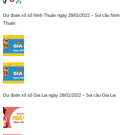
Dự đoán xổ số Ninh Thuận ngày 28/01/2022 – Soi cầu Ninh
Thuận
Dự đoán xổ số Gia Lai ngày 28/01/2022 – Soi cầu Gia Lai