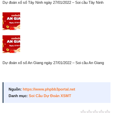
Dự đoán xổ số Tây Ninh ngày 27/01/2022 – Soi cầu Tây Ninh
Dự đoán xổ số An Giang ngày 27/01/2022 – Soi cầu An Giang
Nguồn:
https://www.phpbb3portal.net
Danh mục:
Soi Cầu Dự Đoán XSMT