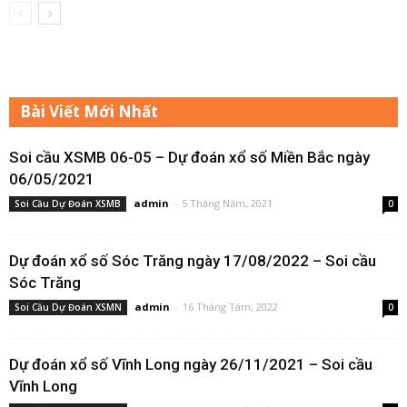
Bài Viết Mới Nhất
Soi cầu XSMB 06-05 – Dự đoán xổ số Miền Bắc ngày
06/05/2021
admin
-
5 Tháng Năm, 2021
Soi Cầu Dự Đoán XSMB
0
Dự đoán xổ số Sóc Trăng ngày 17/08/2022 – Soi cầu
Sóc Trăng
admin
-
16 Tháng Tám, 2022
Soi Cầu Dự Đoán XSMN
0
Dự đoán xổ số Vĩnh Long ngày 26/11/2021 – Soi cầu
Vĩnh Long