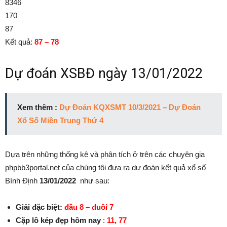
8346
170
87
Kết quả:
87 – 78
Dự đoán XSBĐ ngày 13/01/2022
Xem thêm :
Dự Đoán KQXSMT 10/3/2021 – Dự Đoán
Xổ Số Miền Trung Thứ 4
Dựa trên những thống kê và phân tích ở trên các chuyên gia
phpbb3portal.net của chúng tôi đưa ra dự đoán kết quả xổ số
Bình Định
13/01/2022
như sau:
Giải đặc biệt:
đầu 8 – đuôi 7
Cặp lô kép đẹp hôm nay
:
11, 77