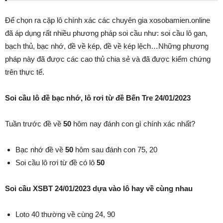
Để chọn ra cặp lô chính xác các chuyên gia xosobamien.online
đã áp dụng rất nhiều phương pháp soi cầu như: soi cầu lô gan,
bạch thủ, bạc nhớ, đề về kép, đề về kép lệch…Những phương
pháp này đã được các cao thủ chia sẻ và đã được kiểm chứng
trên thực tế.
Soi cầu lô đề bạc nhớ, lô rơi từ đề Bến Tre
24/01/2023
Tuần trước đề về
50
hôm nay đánh con gì chính xác nhất?
Bạc nhớ đề về
50
hôm sau đánh con 75, 20
Soi cầu lô rơi từ đề có lô
50
Soi cầu XSBT
24/01/2023
dựa vào lô hay về cùng nhau
Loto 40 thường về cùng 24, 90