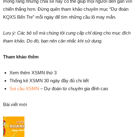
mong rằng những chia sẻ này có thể giúp mọi người đến gần với
chiến thắng hơn. Đừng quên tham khảo chuyên mục “Dự đoán
KQXS Bến Tre” mỗi ngày để tìm những cầu lô may mắn.
Lưu ý: Các bộ số mà chúng tôi cung cấp chỉ dùng cho mục đích
tham khảo. Do đó, bạn nên cân nhắc khi sử dụng.
Tham khảo thêm
Xem thêm XSMN thứ 3
Thống kê XSMN 30 ngày đầy đủ chi tiết
Soi cầu XSMN
– Dự đoán từ chuyên gia đỉnh cao
Bài viết mới