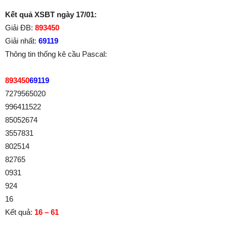
Kết quả XSBT ngày 17/01:
Giải ĐB:
893450
Giải nhất:
69119
Thông tin thống kê cầu Pascal:
893450
69119
7279565020
996411522
85052674
3557831
802514
82765
0931
924
16
Kết quả:
16 – 61