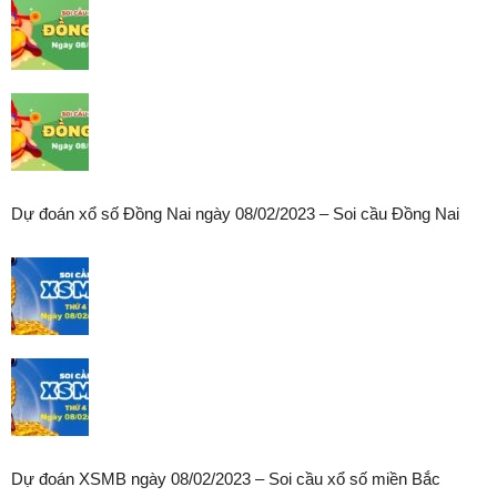
Dự đoán xổ số Đồng Nai ngày 08/02/2023 – Soi cầu Đồng Nai
Dự đoán XSMB ngày 08/02/2023 – Soi cầu xổ số miền Bắc