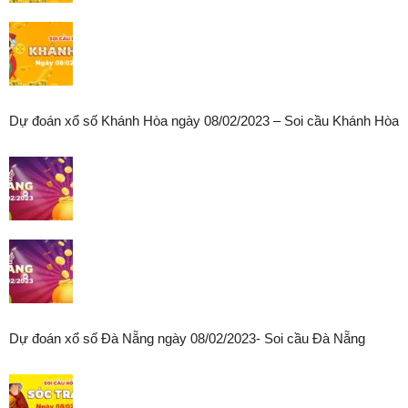
Dự đoán xổ số Khánh Hòa ngày 08/02/2023 – Soi cầu Khánh Hòa
Dự đoán xổ số Đà Nẵng ngày 08/02/2023- Soi cầu Đà Nẵng