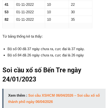
41
01-11-2022
10
22
53
01-11-2022
10
30
82
01-11-2022
10
35
Từ bảng thống kê ta thấy:
Bộ số 00 đã 37 ngày chưa ra, cực đại là 37 ngày.
Bộ số 84
đã 26 ngày chưa ra, cực đại là 26 ngày
Soi cầu xổ số Bến Tre ngày
24/01/2023
Xem thêm :
Soi cầu XSHCM 06/04/2026 – Soi cầu xổ số
thành phố ngày 06/04/2026