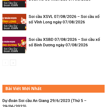
Soi Cầu Dự
Đoán XSMN
Soi cầu XSVL 07/08/2026 – Soi cầu xổ
số Vĩnh Long ngày 07/08/2026
Soi Cầu Dự
Đoán XSMN
Soi cầu XSBD 07/08/2026 – Soi cầu xổ
số Bình Dương ngày 07/08/2026
Soi Cầu Dự
Đoán XSMN
Bài Viết Mới Nhất
Dự đoán Soi cầu An Giang 29/6/2023 (Thứ 5 –
29/06/2023)