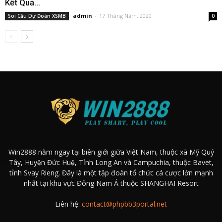
Kết Quả...
admin
-
17 Tháng Năm, 2020
Soi Cầu Dự Đoán XSMB
0
Win2888 nằm ngay tại biên giới giữa Việt Nam, thuộc xã Mỹ Quý
Tây, Huyện Đức Huệ, Tỉnh Long An và Campuchia, thuộc Bavet,
tỉnh Svay Rieng. Đây là một tập đoàn tổ chức cá cược lớn mạnh
nhất tại khu vực Đông Nam Á thuộc SHANGHAI Resort
Liên hệ:
contact@phpbb3portal.net