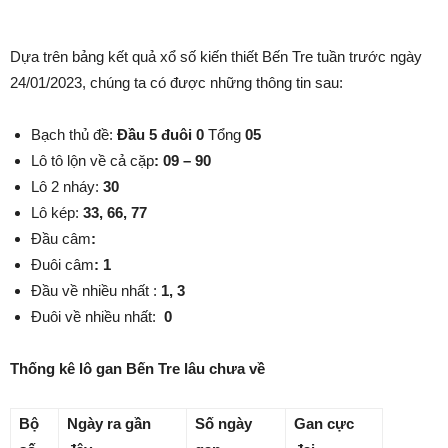
Dựa trên bảng kết quả xổ số kiến thiết Bến Tre
tuần trước ngày
24/01/2023, chúng ta có được những thông tin sau:
Bạch thủ đề:
Đầu 5 đuôi 0
Tổng
05
Lô tô lộn về cả cặp
: 09 – 90
Lô 2 nháy:
30
Lô kép:
33, 66, 77
Đầu câm
:
Đuôi câm
: 1
Đầu về nhiều nhất :
1, 3
Đuôi về nhiều nhất:
0
Thống kê lô gan Bến Tre lâu chưa về
Bộ
Ngày ra gần
Số ngày
Gan cực