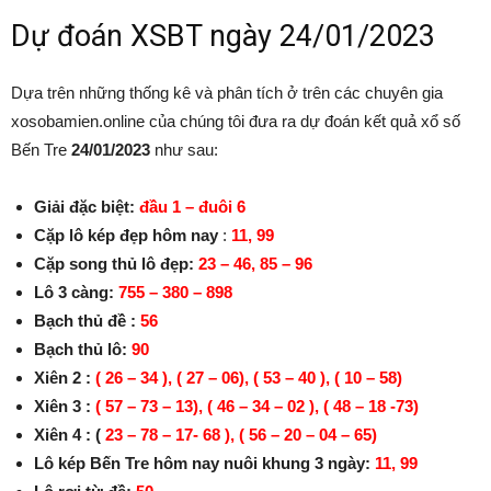
Dự đoán XSBT ngày 24/01/2023
Dựa trên những thống kê và phân tích ở trên các chuyên gia
xosobamien.online của chúng tôi đưa ra dự đoán kết quả xổ số
Bến Tre
24/01/2023
như sau:
Giải đặc biệt:
đầu 1 – đuôi 6
Cặp lô kép đẹp hôm nay
:
11, 99
Cặp song thủ lô đẹp:
23 – 46, 85 – 96
Lô 3 càng:
755 – 380 – 898
Bạch thủ đề :
56
Bạch thủ lô:
90
Xiên 2 :
( 26 – 34 ), ( 27 – 06), ( 53 – 40 ), ( 10 – 58)
Xiên 3 :
( 57 – 73 – 13), ( 46 – 34 – 02 ), ( 48 – 18 -73)
Xiên 4 : (
23 – 78 – 17- 68 ), ( 56 – 20 – 04 – 65)
Lô kép Bến Tre hôm nay nuôi khung 3 ngày:
11, 99