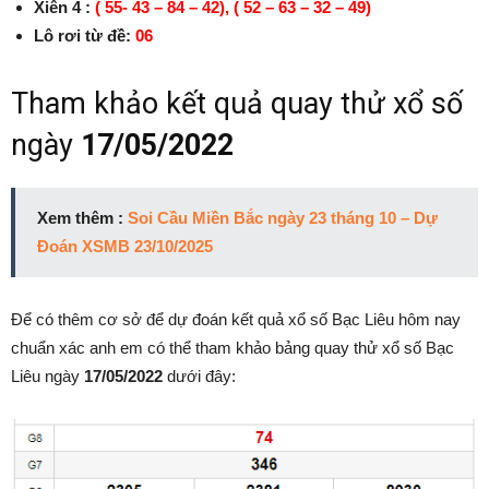
Xiên 4 :
( 55- 43 – 84 – 42), ( 52 – 63 – 32 – 49)
Lô rơi từ đề:
06
Tham khảo kết quả quay thử xổ số
ngày
17/05/2022
Xem thêm :
Soi Cầu Miền Bắc ngày 23 tháng 10 – Dự
Đoán XSMB 23/10/2025
Để có thêm cơ sở để dự đoán kết quả xổ số Bạc Liêu hôm nay
chuẩn xác anh em có thể tham khảo bảng quay thử xổ số Bạc
Liêu ngày
17/05/2022
dưới đây: