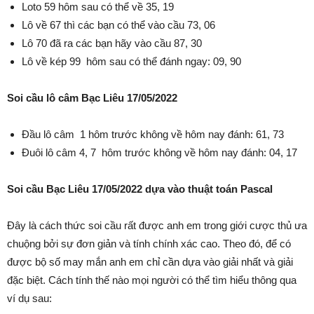
Loto 59 hôm sau có thể về 35, 19
Lô về 67 thì các bạn có thể vào cầu 73, 06
Lô 70 đã ra các bạn hãy vào cầu 87, 30
Lô về kép 99 hôm sau có thể đánh ngay: 09, 90
Soi cầu lô câm Bạc Liêu
17/05/2022
Đầu lô câm 1 hôm trước không về hôm nay đánh: 61, 73
Đuôi lô câm 4, 7 hôm trước không về hôm nay đánh: 04, 17
Soi cầu Bạc Liêu
17/05/2022
dựa vào thuật toán Pascal
Đây là cách thức soi cầu rất được anh em trong giới cược thủ ưa
chuộng bởi sự đơn giản và tính chính xác cao. Theo đó, để có
được bộ số may mắn anh em chỉ cần dựa vào giải nhất và giải
đặc biệt. Cách tính thế nào mọi người có thể tìm hiểu thông qua
ví dụ sau: