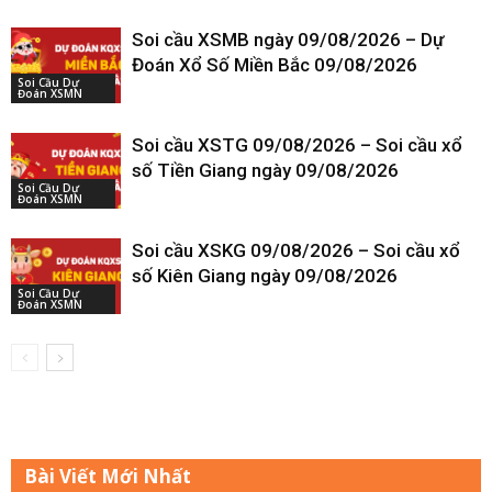
Soi cầu XSMB ngày 09/08/2026 – Dự
Đoán Xổ Số Miền Bắc 09/08/2026
Soi Cầu Dự
Đoán XSMN
Soi cầu XSTG 09/08/2026 – Soi cầu xổ
số Tiền Giang ngày 09/08/2026
Soi Cầu Dự
Đoán XSMN
Soi cầu XSKG 09/08/2026 – Soi cầu xổ
số Kiên Giang ngày 09/08/2026
Soi Cầu Dự
Đoán XSMN
Bài Viết Mới Nhất