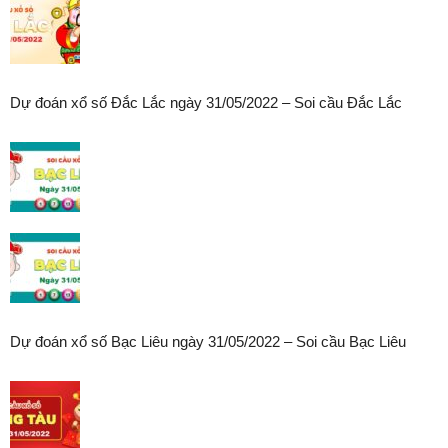
Dự đoán xổ số Đắc Lắc ngày 31/05/2022 – Soi cầu Đắc Lắc
Dự đoán xổ số Bạc Liêu ngày 31/05/2022 – Soi cầu Bạc Liêu