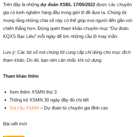
Trên đây là những
dự đoán XSBL 17/05/2022
được các chuyên
gia có kinh nghiệm hàng đầu trong giới lô đề đưa ra. Chúng tôi
mong rằng những chia sẻ này có thể giúp mọi người đến gần với
chiến thắng hơn. Đừng quên tham khảo chuyên mục “Dự đoán
KQXS Bạc Liêu” mỗi ngày để tìm những cầu lô may mắn.
Lưu ý: Các bộ số mà chúng tôi cung cấp chỉ dùng cho mục đích
tham khảo. Do đó, bạn nên cân nhắc khi sử dụng.
Tham khảo thêm
Xem thêm XSMN thứ 3
Thống kê XSMN 30 ngày đầy đủ chi tiết
Soi cầu XSMN
– Dự đoán từ chuyên gia đỉnh cao
Bài viết mới