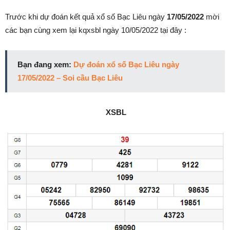
Trước khi dự đoán kết quả xổ số Bạc Liêu ngày
17/05/2022
mời
các bạn cùng xem lại kqxsbl ngày 10/05/2022 tại đây :
Bạn đang xem:
Dự đoán xổ số Bạc Liêu ngày
17/05/2022 – Soi cầu Bạc Liêu
XSBL