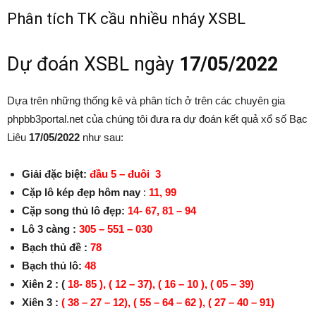
Phân tích TK cầu nhiều nháy XSBL
Dự đoán XSBL ngày
17/05/2022
Dựa trên những thống kê và phân tích ở trên các chuyên gia
phpbb3portal.net của chúng tôi đưa ra dự đoán kết quả xổ số Bạc
Liêu
17/05/2022
như sau:
Giải đặc biệt:
đầu 5 – đuôi 3
Cặp lô kép đẹp hôm nay
:
11, 99
Cặp song thủ lô đẹp:
14- 67, 81 – 94
Lô 3 càng :
305 – 551 – 030
Bạch thủ đề :
78
Bạch thủ lô:
48
Xiên 2 : (
18- 85 ), ( 12 – 37), ( 16 – 10 ), ( 05 – 39)
Xiên 3 :
( 38 – 27 – 12), ( 55 – 64 – 62 ), ( 27 – 40 – 91)