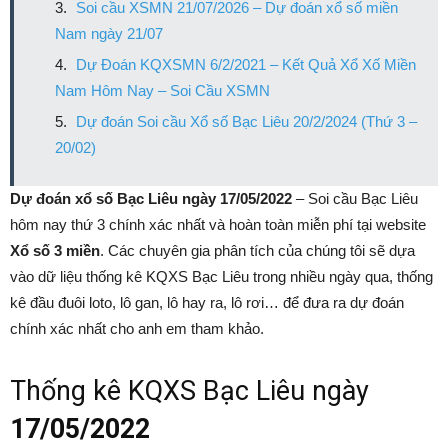
Soi cầu XSMN 21/07/2026 – Dự đoán xổ số miền
Nam ngày 21/07
Dự Đoán KQXSMN 6/2/2021 – Kết Quả Xổ Xố Miền
Nam Hôm Nay – Soi Cầu XSMN
Dự đoán Soi cầu Xổ số Bạc Liêu 20/2/2024 (Thứ 3 –
20/02)
Dự đoán xổ số Bạc Liêu ngày 17/05/2022
– Soi cầu Bạc Liêu
hôm nay thứ 3 chính xác nhất và hoàn toàn miễn phí tại website
Xổ số 3 miền
. Các chuyên gia phân tích của chúng tôi sẽ dựa
vào dữ liệu thống kê KQXS Bạc Liêu trong nhiều ngày qua, thống
kê đầu đuôi loto, lô gan, lô hay ra, lô rơi… để đưa ra dự đoán
chính xác nhất cho anh em tham khảo.
Thống kê KQXS Bạc Liêu ngày
17/05/2022