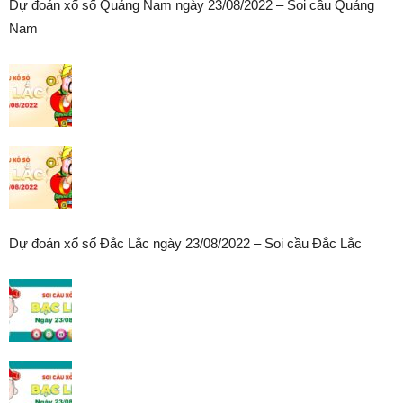
Dự đoán xổ số Quảng Nam ngày 23/08/2022 – Soi cầu Quảng
Nam
Dự đoán xổ số Đắc Lắc ngày 23/08/2022 – Soi cầu Đắc Lắc