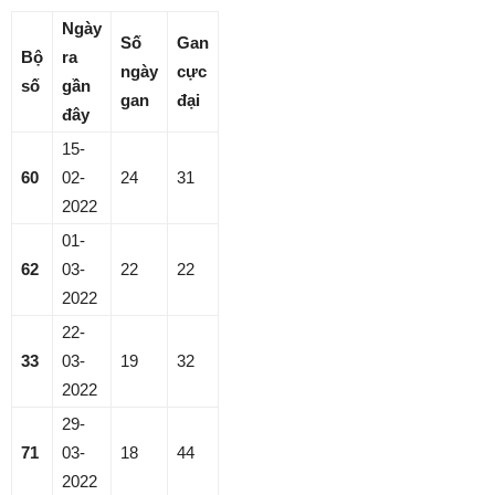
Ngày
Số
Gan
Bộ
ra
ngày
cực
số
gần
gan
đại
đây
15-
60
02-
24
31
2022
01-
62
03-
22
22
2022
22-
33
03-
19
32
2022
29-
71
03-
18
44
2022