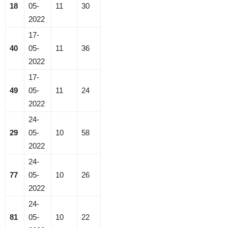
18
05-
11
30
2022
17-
40
05-
11
36
2022
17-
49
05-
11
24
2022
24-
29
05-
10
58
2022
24-
77
05-
10
26
2022
24-
81
05-
10
22