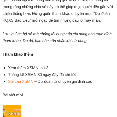
mong rằng những chia sẻ này có thể giúp mọi người đến gần với
chiến thắng hơn. Đừng quên tham khảo chuyên mục “Dự đoán
KQXS Bạc Liêu” mỗi ngày để tìm những cầu lô may mắn.
Lưu ý: Các bộ số mà chúng tôi cung cấp chỉ dùng cho mục đích
tham khảo. Do đó, bạn nên cân nhắc khi sử dụng.
Tham khảo thêm
Xem thêm XSMN thứ 3
Thống kê XSMN 30 ngày đầy đủ chi tiết
Soi cầu XSMN
– Dự đoán từ chuyên gia đỉnh cao
Bài viết mới