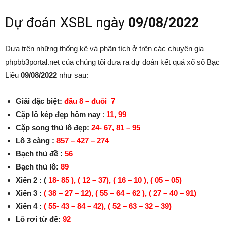
Dự đoán XSBL ngày
09/08/2022
Dựa trên những thống kê và phân tích ở trên các chuyên gia
phpbb3portal.net của chúng tôi đưa ra dự đoán kết quả xổ số Bạc
Liêu
09/08/2022
như sau:
Giải đặc biệt:
đầu 8 – đuôi 7
Cặp lô kép đẹp hôm nay
:
11, 99
Cặp song thủ lô đẹp:
24- 67, 81 – 95
Lô 3 càng :
857 – 427 – 274
Bạch thủ đề :
56
Bạch thủ lô:
89
Xiên 2 : (
18- 85 ), ( 12 – 37), ( 16 – 10 ), ( 05 – 05)
Xiên 3 :
( 38 – 27 – 12), ( 55 – 64 – 62 ), ( 27 – 40 – 91)
Xiên 4 :
( 55- 43 – 84 – 42), ( 52 – 63 – 32 – 39)
Lô rơi từ đề:
92