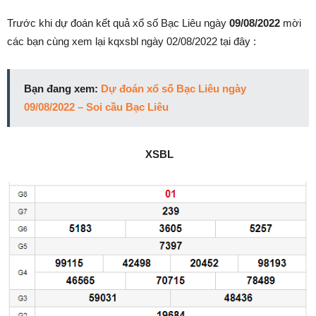
Trước khi dự đoán kết quả xổ số Bạc Liêu ngày
09/08/2022
mời
các bạn cùng xem lại kqxsbl ngày 02/08/2022 tại đây :
Bạn đang xem:
Dự đoán xổ số Bạc Liêu ngày
09/08/2022 – Soi cầu Bạc Liêu
XSBL