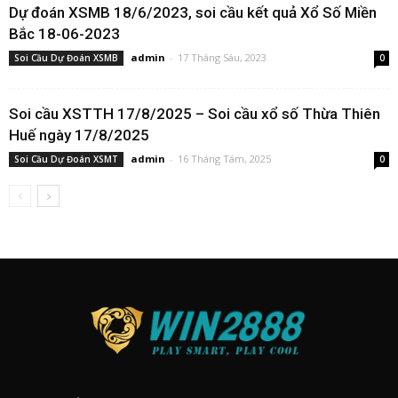
Dự đoán XSMB 18/6/2023, soi cầu kết quả Xổ Số Miền
Bắc 18-06-2023
admin
-
17 Tháng Sáu, 2023
Soi Cầu Dự Đoán XSMB
0
Soi cầu XSTTH 17/8/2025 – Soi cầu xổ số Thừa Thiên
Huế ngày 17/8/2025
admin
-
16 Tháng Tám, 2025
Soi Cầu Dự Đoán XSMT
0