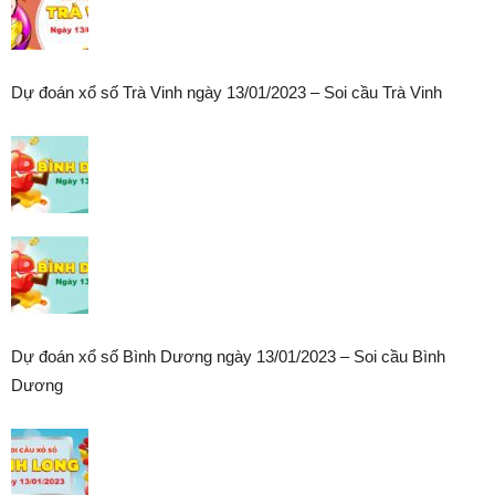
Dự đoán xổ số Trà Vinh ngày 13/01/2023 – Soi cầu Trà Vinh
Dự đoán xổ số Bình Dương ngày 13/01/2023 – Soi cầu Bình
Dương