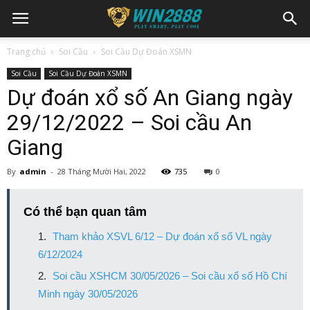
Trang chủ
Soi Cầu
Soi Cầu Dự Đoán XSMN
Soi Cầu
Soi Cầu Dự Đoán XSMN
Dự đoán xổ số An Giang ngày
29/12/2022 – Soi cầu An
Giang
By
admin
-
28 Tháng Mười Hai, 2022
735
0
Có thể bạn quan tâm
Tham khảo XSVL 6/12 – Dự đoán xổ số VL ngày
6/12/2024
Soi cầu XSHCM 30/05/2026 – Soi cầu xổ số Hồ Chí
Minh ngày 30/05/2026