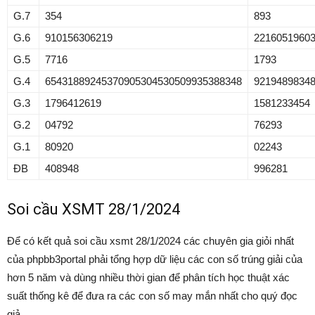
G.7
354
893
G.6
9101
5630
6219
2216
0519
60
G.5
7716
1793
G.4
65431
88924
53709
05304
53050
99353
88348
92194
89834
G.3
17964
12619
15812
33454
G.2
04792
76293
G.1
80920
02243
ĐB
408948
996281
Soi cầu XSMT 28/1/2024
Để có kết quả soi cầu xsmt 28/1/2024 các chuyên gia giỏi nhất
của phpbb3portal phải tổng hợp dữ liệu các con số trúng giải của
hơn 5 năm và dùng nhiều thời gian để phân tích học thuật xác
suất thống kê để đưa ra các con số may mắn nhất cho quý đọc
giả.