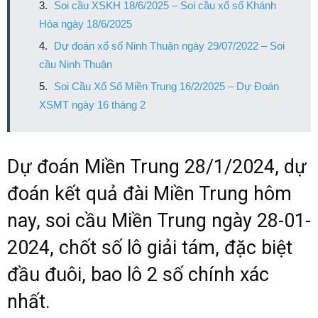
Soi cầu XSKH 18/6/2025 – Soi cầu xổ số Khánh
Hòa ngày 18/6/2025
Dự đoán xổ số Ninh Thuận ngày 29/07/2022 – Soi
cầu Ninh Thuận
Soi Cầu Xổ Số Miền Trung 16/2/2025 – Dự Đoán
XSMT ngày 16 tháng 2
Dự đoán Miền Trung 28/1/2024, dự
đoán kết quả đài Miền Trung hôm
nay, soi cầu Miền Trung ngày 28-01-
2024, chốt số lô giải tám, đặc biệt
đầu đuôi, bao lô 2 số chính xác
nhất.