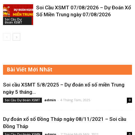
Soi Cầu XSMT 07/08/2026 – Dự Đoán Xổ
Số Miền Trung ngày 07/08/2026
Soi Cầu Dự
Đoán XSMT
Bài Viết Mới Nhất
Soi cầu XSMT 5/8/2025 – Dự đoán xổ số miền Trung
ngày 5 tháng...
admin
-
4 Tháng Tám, 2025
Soi Cầu Dự Đoán XSMT
0
Dự đoán xổ số Đồng Tháp ngày 08/11/2021 – Soi cầu
Đồng Tháp
admin
-
7 Tháng Mười Một, 2021
Soi Cầu Dự Đoán XSMN
0