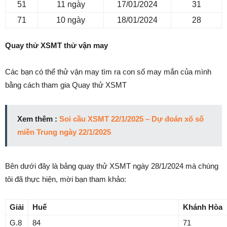
51
11 ngày
17/01/2024
31
71
10 ngày
18/01/2024
28
Quay thử XSMT thử vận may
Các bạn có thể thử vận may tìm ra con số may mắn của mình
bằng cách tham gia Quay thử XSMT
Xem thêm :
Soi cầu XSMT 22/1/2025 – Dự đoán xổ số
miền Trung ngày 22/1/2025
Bên dưới đây là bảng quay thử XSMT ngày 28/1/2024 mà chúng
tôi đã thực hiện, mời bạn tham khảo:
Giải
Huế
Khánh Hòa
G.8
84
71