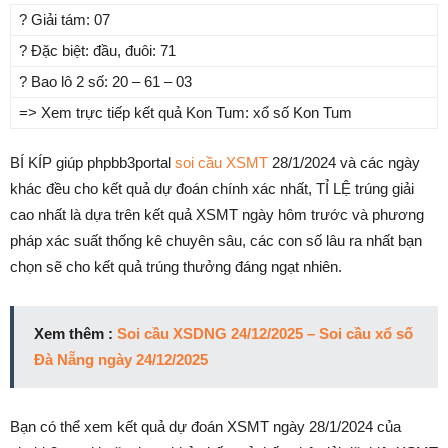
? Giải tám:
07
? Đặc biệt: đầu, đuôi:
71
? Bao lô 2 số:
20 – 61 – 03
=> Xem trực tiếp kết quả Kon Tum: xổ số Kon Tum
BÍ KÍP giúp phpbb3portal
soi cầu XSMT
28/1/2024 và các ngày
khác đều cho kết quả dự đoán chính xác nhất, TỈ LỆ trúng giải
cao nhất là dựa trên kết quả XSMT ngày hôm trước và phương
pháp xác suất thống kê chuyên sâu, các con số lâu ra nhất bạn
chọn sẽ cho kết quả trúng thưởng đáng ngạt nhiên.
Xem thêm :
Soi cầu XSDNG 24/12/2025 – Soi cầu xổ số
Đà Nẵng ngày 24/12/2025
Bạn có thể xem kết quả dự đoán XSMT ngày 28/1/2024 của