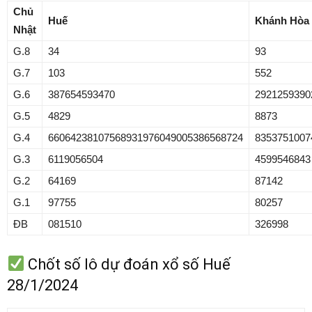
Chủ
Huế
Khánh Hòa
Nhật
G.8
34
93
G.7
103
552
G.6
3876
5459
3470
2921
2593
90
G.5
4829
8873
G.4
66064
23810
75689
31976
04900
53865
68724
83537
51007
G.3
61190
56504
45995
46843
G.2
64169
87142
G.1
97755
80257
ĐB
081510
326998
Chốt số lô dự đoán xổ số Huế
28/1/2024