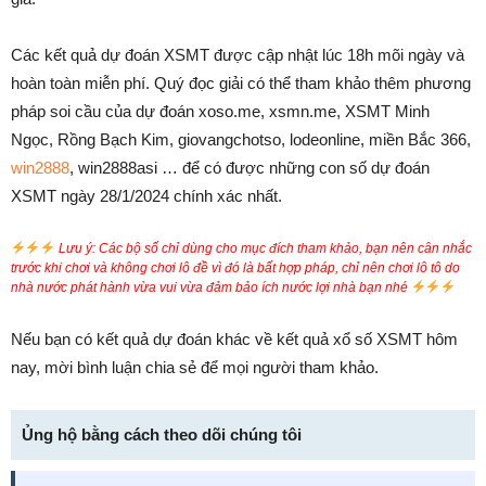
Các kết quả dự đoán XSMT được cập nhật lúc 18h mõi ngày và
hoàn toàn miễn phí. Quý đọc giải có thể tham khảo thêm phương
pháp soi cầu của dự đoán xoso.me, xsmn.me, XSMT Minh
Ngọc, Rồng Bạch Kim, giovangchotso, lodeonline, miền Bắc 366,
win2888
, win2888asi … để có được những con số dự đoán
XSMT ngày 28/1/2024 chính xác nhất.
Lưu ý: Các bộ số chỉ dùng cho mục đích tham khảo, bạn nên cân nhắc
trước khi chơi và không chơi lô đề vì đó là bất hợp pháp, chỉ nên chơi lô tô do
nhà nước phát hành vừa vui vừa đảm bảo ích nước lợi nhà bạn nhé
Nếu bạn có kết quả dự đoán khác về kết quả xổ số XSMT hôm
nay, mời bình luận chia sẻ để mọi người tham khảo.
Ủng hộ bằng cách theo dõi chúng tôi