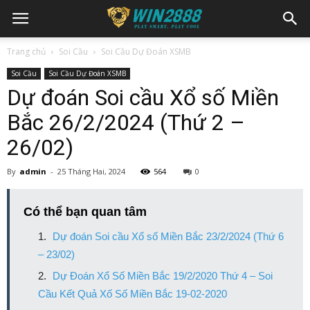
Trang chủ
Soi Cầu
Soi Cầu Dự Đoán XSMB
Soi Cầu
Soi Cầu Dự Đoán XSMB
Dự đoán Soi cầu Xổ số Miền
Bắc 26/2/2024 (Thứ 2 –
26/02)
By
admin
-
25 Tháng Hai, 2024
564
0
Có thể bạn quan tâm
Dự đoán Soi cầu Xổ số Miền Bắc 23/2/2024 (Thứ 6
– 23/02)
Dự Đoán Xổ Số Miền Bắc 19/2/2020 Thứ 4 – Soi
Cầu Kết Quả Xố Số Miền Bắc 19-02-2020