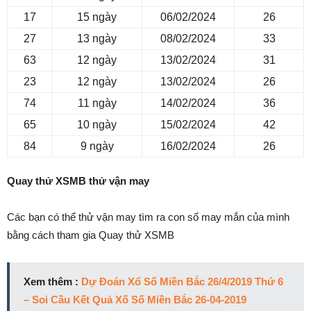
17
15 ngày
06/02/2024
26
27
13 ngày
08/02/2024
33
63
12 ngày
13/02/2024
31
23
12 ngày
13/02/2024
26
74
11 ngày
14/02/2024
36
65
10 ngày
15/02/2024
42
84
9 ngày
16/02/2024
26
Quay thử XSMB thử vận may
Các bạn có thể thử vận may tìm ra con số may mắn của mình
bằng cách tham gia Quay thử XSMB
Xem thêm :
Dự Đoán Xổ Số Miền Bắc 26/4/2019 Thứ 6
– Soi Cầu Kết Quả Xố Số Miền Bắc 26-04-2019