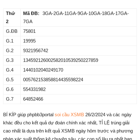
Thứ
Mã ĐB:
3GA-2GA-11GA-9GA-10GA-18GA-17GA-
2
7GA
G.ĐB
75801
G.1
19995
G.2
93219
56742
G.3
13459
21260
02582
01053
92502
27859
G.4
1440
1020
4024
9170
G.5
0057
6215
3858
8144
3559
8224
G.6
554
331
982
G.7
64
85
24
66
BÍ KÍP giúp phpbb3portal
soi cầu XSMB
26/2/2024 và các ngày
khác đều cho kết quả dự đoán chính xác nhất, TỈ LỆ trúng giải
cao nhất là dựa trên kết quả XSMB ngày hôm trước và phương
pháp xác suất thống kê chuyên sâu, các con số lâu ra nhất bạn