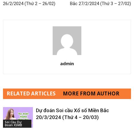
26/2/2024 (Thứ 2 – 26/02)
Bắc 27/2/2024 (Thứ 3 – 27/02)
admin
RELATED ARTICLES
MORE FROM AUTHOR
Dự đoán Soi cầu Xổ số Miền Bắc
20/3/2024 (Thứ 4 – 20/03)
Soi Cầu Dự
Đoán XSMB