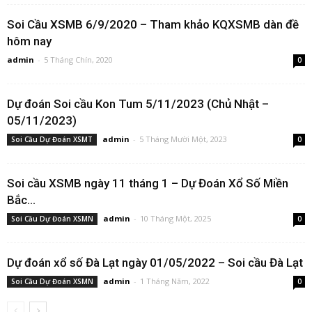
Soi Cầu XSMB 6/9/2020 – Tham khảo KQXSMB dàn đề
hôm nay
admin
-
5 Tháng Chín, 2020
0
Dự đoán Soi cầu Kon Tum 5/11/2023 (Chủ Nhật –
05/11/2023)
admin
-
5 Tháng Mười Một, 2023
Soi Cầu Dự Đoán XSMT
0
Soi cầu XSMB ngày 11 tháng 1 – Dự Đoán Xổ Số Miền
Bắc...
admin
-
10 Tháng Một, 2025
Soi Cầu Dự Đoán XSMN
0
Dự đoán xổ số Đà Lạt ngày 01/05/2022 – Soi cầu Đà Lạt
admin
-
1 Tháng Năm, 2022
Soi Cầu Dự Đoán XSMN
0