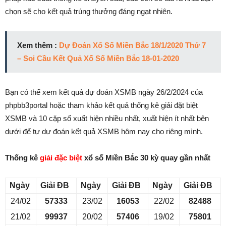
chọn sẽ cho kết quả trúng thưởng đáng ngạt nhiên.
Xem thêm :
Dự Đoán Xổ Số Miền Bắc 18/1/2020 Thứ 7
– Soi Cầu Kết Quả Xố Số Miền Bắc 18-01-2020
Bạn có thể xem kết quả dự đoán XSMB ngày 26/2/2024 của
phpbb3portal hoặc tham khảo kết quả thống kê giải đặt biệt
XSMB và 10 cặp số xuất hiện nhiều nhất, xuất hiện ít nhất bên
dưới để tự dự đoán kết quả XSMB hôm nay cho riêng mình.
Thống kê
giải đặc biệt
xổ số Miền Bắc 30 kỳ quay gần nhất
Ngày
Giải
ĐB
Ngày
Giải
ĐB
Ngày
Giải
ĐB
24/02
573
33
23/02
160
53
22/02
824
88
21/02
999
37
20/02
574
06
19/02
758
01