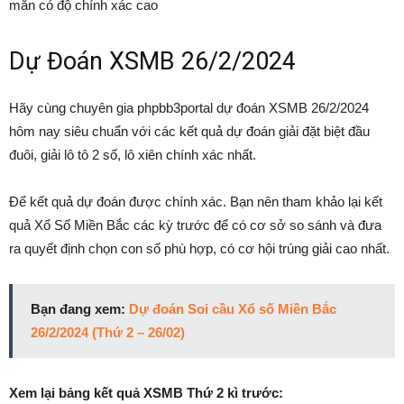
mắn có độ chính xác cao
Dự Đoán XSMB 26/2/2024
Hãy cùng chuyên gia phpbb3portal dự đoán XSMB 26/2/2024
hôm nay siêu chuẩn với các kết quả dự đoán giải đặt biệt đầu
đuôi, giải lô tô 2 số, lô xiên chính xác nhất.
Để kết quả dự đoán được chính xác. Bạn nên tham khảo lại kết
quả Xổ Số Miền Bắc các kỳ trước để có cơ sở so sánh và đưa
ra quyết định chọn con số phù hợp, có cơ hội trúng giải cao nhất.
Bạn đang xem:
Dự đoán Soi cầu Xổ số Miền Bắc
26/2/2024 (Thứ 2 – 26/02)
Xem lại bảng kết quả XSMB Thứ 2 kì trước: