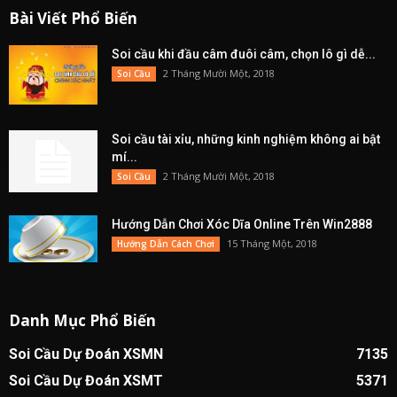
Bài Viết Phổ Biến
Soi cầu khi đầu câm đuôi câm, chọn lô gì dễ...
2 Tháng Mười Một, 2018
Soi Cầu
Soi cầu tài xỉu, những kinh nghiệm không ai bật
mí...
2 Tháng Mười Một, 2018
Soi Cầu
Hướng Dẫn Chơi Xóc Dĩa Online Trên Win2888
15 Tháng Một, 2018
Hướng Dẫn Cách Chơi
Danh Mục Phổ Biến
Soi Cầu Dự Đoán XSMN
7135
Soi Cầu Dự Đoán XSMT
5371