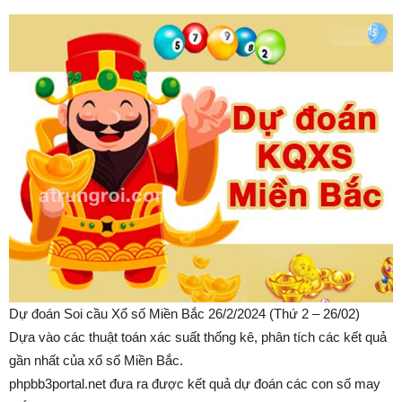
Dự đoán Soi cầu Xổ số Miền Bắc 26/2/2024 (Thứ 2 – 26/02)
Dựa vào các thuật toán xác suất thống kê, phân tích các kết quả
gần nhất của xổ số Miền Bắc.
phpbb3portal.net đưa ra được kết quả dự đoán các con số may