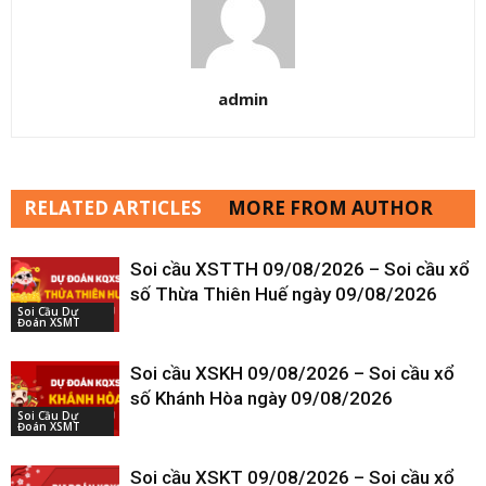
admin
RELATED ARTICLES
MORE FROM AUTHOR
Soi cầu XSTTH 09/08/2026 – Soi cầu xổ
số Thừa Thiên Huế ngày 09/08/2026
Soi Cầu Dự
Đoán XSMT
Soi cầu XSKH 09/08/2026 – Soi cầu xổ
số Khánh Hòa ngày 09/08/2026
Soi Cầu Dự
Đoán XSMT
Soi cầu XSKT 09/08/2026 – Soi cầu xổ