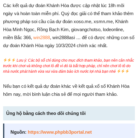
Các kết quả dự đoán Khánh Hòa được cập nhật lúc 18h mõi
ngày và hoàn toàn miễn phí. Quý đọc giải có thể tham khảo thêm
phương pháp soi cầu của dự đoán xoso.me, xsmn.me, Khánh
Hòa Minh Ngọc, Rồng Bạch Kim, giovangchotso, lodeonline,
miền Bắc 366,
win2888
, win2888asi … để có được những con số
dự đoán Khánh Hòa ngày 10/3/2024 chính xác nhất.
Lưu ý: Các bộ số chỉ dùng cho mục đích tham khảo, bạn nên cân nhắc
trước khi chơi và không chơi lô đề vì đó là bất hợp pháp, chỉ nên chơi lô tô do
nhà nước phát hành vừa vui vừa đảm bảo ích nước lợi nhà bạn nhé
Nếu bạn có kết quả dự đoán khác về kết quả xổ số Khánh Hòa
hôm nay, mời bình luận chia sẻ để mọi người tham khảo.
Ủng hộ bằng cách theo dõi chúng tôi
Nguồn:
https://www.phpbb3portal.net