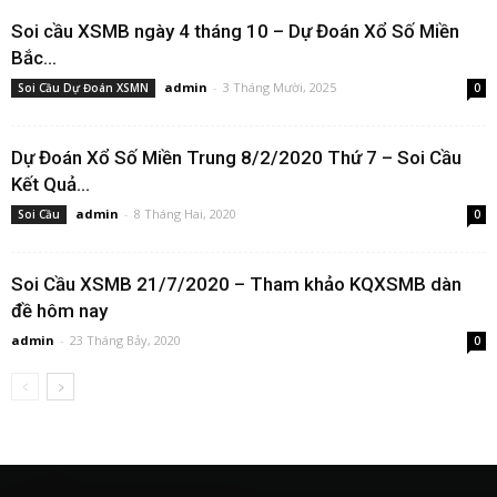
Soi cầu XSMB ngày 4 tháng 10 – Dự Đoán Xổ Số Miền
Bắc...
admin
-
3 Tháng Mười, 2025
Soi Cầu Dự Đoán XSMN
0
Dự Đoán Xổ Số Miền Trung 8/2/2020 Thứ 7 – Soi Cầu
Kết Quả...
admin
-
8 Tháng Hai, 2020
Soi Cầu
0
Soi Cầu XSMB 21/7/2020 – Tham khảo KQXSMB dàn
đề hôm nay
admin
-
23 Tháng Bảy, 2020
0