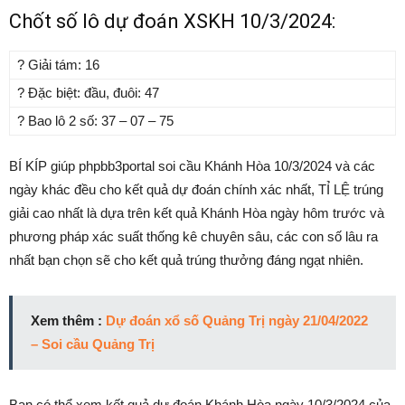
Chốt số lô dự đoán XSKH 10/3/2024:
? Giải tám:
16
? Đặc biệt: đầu, đuôi:
47
? Bao lô 2 số:
37 – 07 – 75
BÍ KÍP giúp phpbb3portal soi cầu Khánh Hòa 10/3/2024 và các
ngày khác đều cho kết quả dự đoán chính xác nhất, TỈ LỆ trúng
giải cao nhất là dựa trên kết quả Khánh Hòa ngày hôm trước và
phương pháp xác suất thống kê chuyên sâu, các con số lâu ra
nhất bạn chọn sẽ cho kết quả trúng thưởng đáng ngạt nhiên.
Xem thêm :
Dự đoán xổ số Quảng Trị ngày 21/04/2022
– Soi cầu Quảng Trị
Bạn có thể xem kết quả dự đoán Khánh Hòa ngày 10/3/2024 của