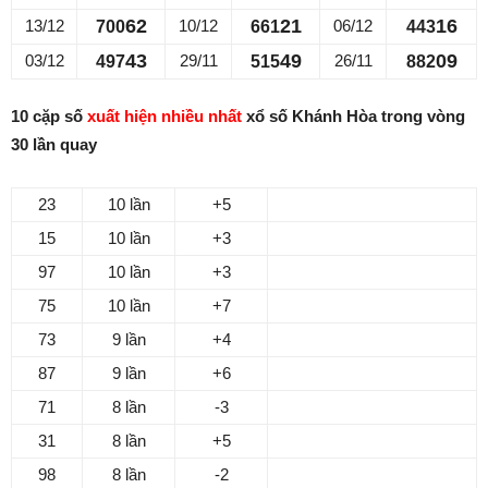
62
21
16
13/12
10/12
06/12
700
661
443
43
49
09
03/12
29/11
26/11
497
515
882
10 cặp số
xuất hiện nhiều nhất
xổ số Khánh Hòa trong vòng
30 lần quay
23
10 lần
+5
15
10 lần
+3
97
10 lần
+3
75
10 lần
+7
73
9 lần
+4
87
9 lần
+6
71
8 lần
-3
31
8 lần
+5
98
8 lần
-2