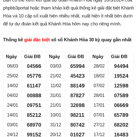
phpbb3portal hoặc tham khảo kết quả thống kê giải đặt biệt Khánh
Hòa và 10 cặp số xuất hiện nhiều nhất, xuất hiện ít nhất bên dưới
để tự dự đoán kết quả Khánh Hòa hôm nay cho riêng mình.
Thống kê
giải đặc biệt
xổ số Khánh Hòa 30 kỳ quay gần nhất
Ngày
Giải
ĐB
Ngày
Giải
ĐB
Ngày
Giải
ĐB
66
94
94
06/03
03/03
28/02
045
659
944
76
23
24
25/02
21/02
18/02
057
454
195
47
49
98
14/02
11/02
07/02
611
881
125
88
27
89
04/02
31/01
28/01
008
878
075
51
98
69
24/01
21/01
17/01
097
326
066
12
11
89
14/01
10/01
07/01
852
982
657
70
42
02
03/01
31/12
27/12
689
807
682
52
27
83
24/12
20/12
17/12
991
010
164