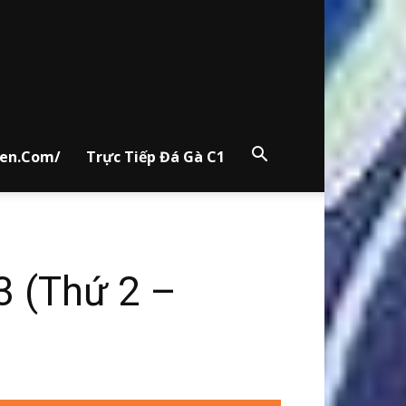
ien.com/
Trực Tiếp Đá Gà C1
3 (Thứ 2 –