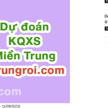
S
D
0
S
– 11/09/2023)