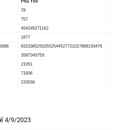
Phú Yên
78
757
4542
4527
1162
1877
6686
83233
65291
05525
44527
72102
78681
93476
35873
49759
21051
71606
233556
uế 4/9/2023