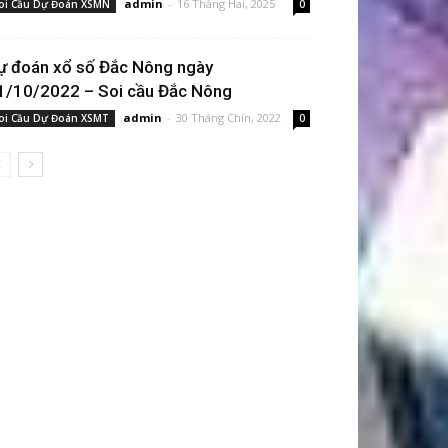
admin
-
16 Tháng Hai, 2025
oi Cầu Dự Đoán XSMN
0
ự đoán xổ số Đắc Nông ngày
1/10/2022 – Soi cầu Đắc Nông
admin
-
30 Tháng Chín, 2022
oi Cầu Dự Đoán XSMT
0