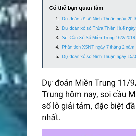
Có thể bạn quan tâm
Win2888
Dự đoán xổ số Ninh Thuận ngày 20 t
Dự đoán xổ số Thừa Thiên Huế ngày 
Soi Cầu Xổ Số Miền Trung 16/2/201
Nơi
Phân tích XSNT ngày 7 tháng 2 năm 
Dự đoán xổ số Ninh Thuận ngày 19/0
Chơi
Dự đoán Miền Trung 11/9/
Trung hôm nay, soi cầu M
số lô giải tám, đặc biệt đ
Lô
nhất.