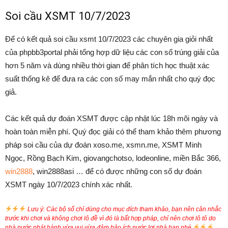
Soi cầu XSMT 10/7/2023
Để có kết quả soi cầu xsmt 10/7/2023 các chuyên gia giỏi nhất
của phpbb3portal phải tổng hợp dữ liệu các con số trúng giải của
hơn 5 năm và dùng nhiều thời gian để phân tích học thuật xác
suất thống kê để đưa ra các con số may mắn nhất cho quý đọc
giả.
Các kết quả dự đoán XSMT được cập nhật lúc 18h mõi ngày và
hoàn toàn miễn phí. Quý đọc giải có thể tham khảo thêm phương
pháp soi cầu của dự đoán xoso.me, xsmn.me, XSMT Minh
Ngọc, Rồng Bạch Kim, giovangchotso, lodeonline, miền Bắc 366,
win2888
, win2888asi … để có được những con số dự đoán
XSMT ngày 10/7/2023 chính xác nhất.
Lưu ý: Các bộ số chỉ dùng cho mục đích tham khảo, bạn nên cân nhắc
trước khi chơi và không chơi lô đề vì đó là bất hợp pháp, chỉ nên chơi lô tô do
nhà nước phát hành vừa vui vừa đảm bảo ích nước lợi nhà bạn nhé