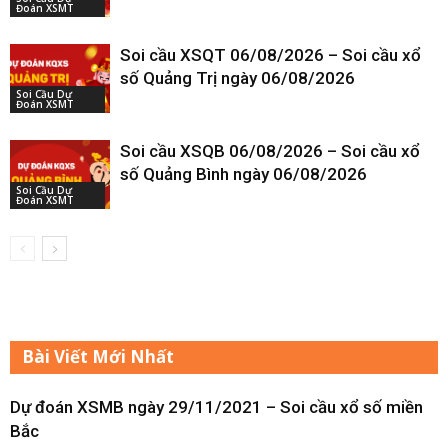
Đoán XSMT
Soi cầu XSQT 06/08/2026 – Soi cầu xổ
số Quảng Trị ngày 06/08/2026
Soi Cầu Dự
Đoán XSMT
Soi cầu XSQB 06/08/2026 – Soi cầu xổ
số Quảng Bình ngày 06/08/2026
Soi Cầu Dự
Đoán XSMT
Bài Viết Mới Nhất
Dự đoán XSMB ngày 29/11/2021 – Soi cầu xổ số miền
Bắc