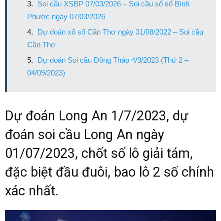
Soi cầu XSBP 07/03/2026 – Soi cầu xổ số Bình
Phước ngày 07/03/2026
Dự đoán xổ số Cần Thơ ngày 31/08/2022 – Soi cầu
Cần Thơ
Dự đoán Soi cầu Đồng Tháp 4/9/2023 (Thứ 2 –
04/09/2023)
Dự đoán Long An 1/7/2023, dự
đoán soi cầu Long An ngày
01/07/2023, chốt số lô giải tám,
đặc biệt đầu đuôi, bao lô 2 số chính
xác nhất.