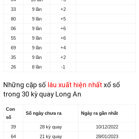
33
9 lần
+2
80
9 lần
+5
06
9 lần
+6
55
9 lần
+6
69
9 lần
+4
35
9 lần
+2
26
8 lần
-1
Những cặp số
lâu xuất hiện nhất
xổ số
trong 30 kỳ quay Long An
Con
Số ngày chưa ra
Ngày ra gần nhất
số
39
28 kỳ quay
10/12/2022
64
21 kỳ quay
28/01/2023