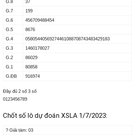
G.8
37
G.7
199
G.6
4567
0948
8454
G.5
8676
G.4
05805
44056
92744
61088
70874
34834
29183
G.3
14601
78027
G.2
86029
G.1
80858
G.ĐB
916974
Đầy đủ
2 số
3 số
0
1
2
3
4
5
6
7
8
9
Chốt số lô dự đoán XSLA 1/7/2023:
? Giải tám:
03