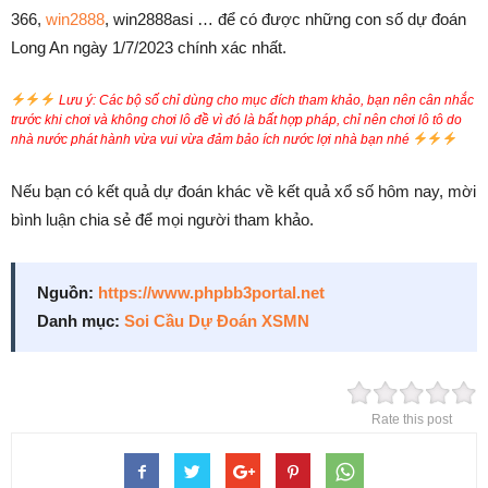
366,
win2888
, win2888asi … để có được những con số dự đoán
Long An ngày 1/7/2023 chính xác nhất.
Lưu ý: Các bộ số chỉ dùng cho mục đích tham khảo, bạn nên cân nhắc
trước khi chơi và không chơi lô đề vì đó là bất hợp pháp, chỉ nên chơi lô tô do
nhà nước phát hành vừa vui vừa đảm bảo ích nước lợi nhà bạn nhé
Nếu bạn có kết quả dự đoán khác về kết quả xổ số hôm nay, mời
bình luận chia sẻ để mọi người tham khảo.
Nguồn:
https://www.phpbb3portal.net
Danh mục:
Soi Cầu Dự Đoán XSMN
Rate this post