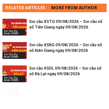
RELATED ARTICLES
MORE FROM AUTHOR
Soi cầu XSTG 09/08/2026 – Soi cầu xổ
số Tiền Giang ngày 09/08/2026
Soi Cầu Dự
Đoán XSMN
Soi cầu XSKG 09/08/2026 – Soi cầu xổ
số Kiên Giang ngày 09/08/2026
Soi Cầu Dự
Đoán XSMN
Soi cầu XSDL 09/08/2026 – Soi cầu xổ
số Đà Lạt ngày 09/08/2026
Soi Cầu Dự
Đoán XSMN