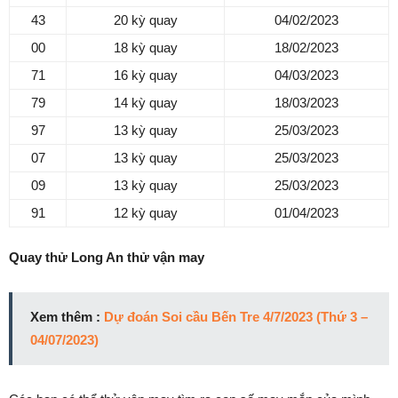
43
20 kỳ quay
04/02/2023
00
18 kỳ quay
18/02/2023
71
16 kỳ quay
04/03/2023
79
14 kỳ quay
18/03/2023
97
13 kỳ quay
25/03/2023
07
13 kỳ quay
25/03/2023
09
13 kỳ quay
25/03/2023
91
12 kỳ quay
01/04/2023
Quay thử Long An thử vận may
Xem thêm :
Dự đoán Soi cầu Bến Tre 4/7/2023 (Thứ 3 –
04/07/2023)