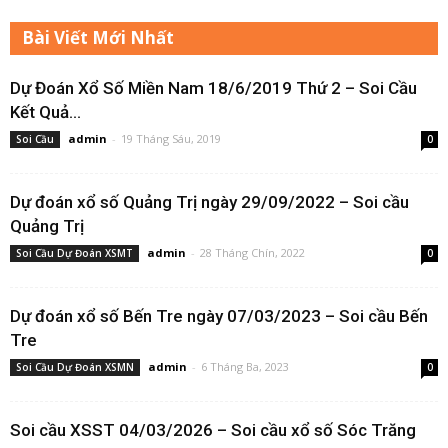
Bài Viết Mới Nhất
Dự Đoán Xổ Số Miền Nam 18/6/2019 Thứ 2 – Soi Cầu
Kết Quả...
admin
-
19 Tháng Sáu, 2019
Soi Cầu
0
Dự đoán xổ số Quảng Trị ngày 29/09/2022 – Soi cầu
Quảng Trị
admin
-
28 Tháng Chín, 2022
Soi Cầu Dự Đoán XSMT
0
Dự đoán xổ số Bến Tre ngày 07/03/2023 – Soi cầu Bến
Tre
admin
-
6 Tháng Ba, 2023
Soi Cầu Dự Đoán XSMN
0
Soi cầu XSST 04/03/2026 – Soi cầu xổ số Sóc Trăng