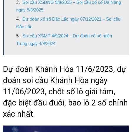
Soi cầu XSDNG 9/8/2025 – Soi cầu xổ số Đà Nẵng
ngày 9/8/2025
Dự đoán xổ số Đắc Lắc ngày 07/12/2021 – Soi cầu
Đắc Lắc
Soi cầu XSMT 4/9/2024 – Dự đoán xổ số miền
Trung ngày 4/9/2024
Dự đoán Khánh Hòa 11/6/2023, dự
đoán soi cầu Khánh Hòa ngày
11/06/2023, chốt số lô giải tám,
đặc biệt đầu đuôi, bao lô 2 số chính
xác nhất.