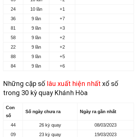
24
10 lần
+1
36
9 lần
+7
81
9 lần
+3
58
9 lần
+2
22
9 lần
+2
88
9 lần
+5
84
9 lần
+6
Những cặp số
lâu xuất hiện nhất
xổ số
trong 30 kỳ quay Khánh Hòa
Con
Số ngày chưa ra
Ngày ra gần nhất
số
44
26 kỳ quay
08/03/2023
09
23 kỳ quay
19/03/2023