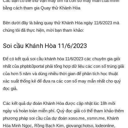
Các bạn có thể thử vận may tìm ra con số may mắn của mình
bằng cách tham gia Quay thử Khánh Hòa
Bên dưới đây là bảng quay thử Khánh Hòa ngày 11/6/2023 mà
chúng tôi đã thực hiện, mời bạn tham khảo:
Soi cầu Khánh Hòa 11/6/2023
Để có kết quả soi cầu khánh hòa 11/6/2023 các chuyên gia giỏi
nhất của phpbb3portal phải tổng hợp dữ liệu các con số trúng giải
của hơn 5 năm và dùng nhiều thời gian để phân tích học thuật
xác suất thống kê để đưa ra các con số may mắn nhất cho quý
đọc giả.
Các kết quả dự đoán Khánh Hòa được cập nhật lúc 18h mõi
ngày và hoàn toàn miễn phí. Quý đọc giải có thể tham khảo thêm
phương pháp soi cầu của dự đoán xoso.me, xsmn.me, Khánh
Hòa Minh Ngọc, Rồng Bạch Kim, giovangchotso, lodeonline,