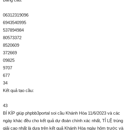
0
6
3
1
2
3
1
9
0
9
6
6
9
4
3
5
4
0
9
9
5
5
3
7
8
9
4
9
8
4
8
0
5
7
3
3
7
2
8
5
2
0
6
0
9
3
7
2
6
6
9
0
9
8
2
5
9
7
0
7
6
7
7
3
4
Kết quả tạo cầu:
4
3
BÍ KÍP giúp phpbb3portal soi cầu Khánh Hòa 11/6/2023 và các
ngày khác đều cho kết quả dự đoán chính xác nhất, TỈ LỆ trúng
giải cao nhất là dựa trên kết quả Khánh Hòa ngày hôm trước và