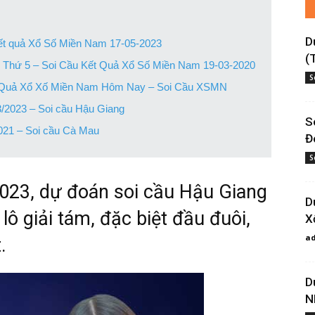
D
ết quả Xổ Số Miền Nam 17-05-2023
(
 Thứ 5 – Soi Cầu Kết Quả Xổ Số Miền Nam 19-03-2020
S
 Quả Xổ Xố Miền Nam Hôm Nay – Soi Cầu XSMN
/2023 – Soi cầu Hậu Giang
S
021 – Soi cầu Cà Mau
Đ
S
023, dự đoán soi cầu Hậu Giang
D
ô giải tám, đặc biệt đầu đuôi,
X
a
.
D
N