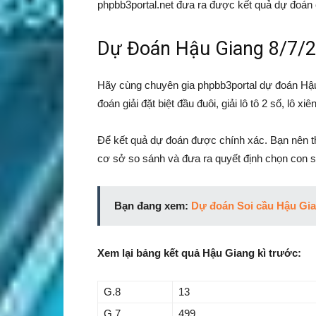
phpbb3portal.net đưa ra được kết quả dự đoán
Dự Đoán Hậu Giang 8/7/
Hiện
Hãy cùng chuyên gia phpbb3portal dự đoán Hậu
đoán giải đặt biệt đầu đuôi, giải lô tô 2 số, lô xi
Nay
Để kết quả dự đoán được chính xác. Bạn nên t
cơ sở so sánh và đưa ra quyết định chọn con số
Bạn đang xem:
Dự đoán Soi cầu Hậu Gian
Xem lại bảng kết quả Hậu Giang kì trước:
G.8
13
G.7
499