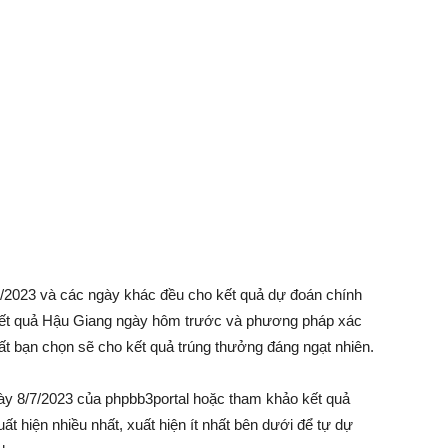
7/2023 và các ngày khác đều cho kết quả dự đoán chính
ên kết quả Hậu Giang ngày hôm trước và phương pháp xác
ất bạn chọn sẽ cho kết quả trúng thưởng đáng ngạt nhiên.
y 8/7/2023 của phpbb3portal hoặc tham khảo kết quả
ất hiện nhiều nhất, xuất hiện ít nhất bên dưới để tự dự