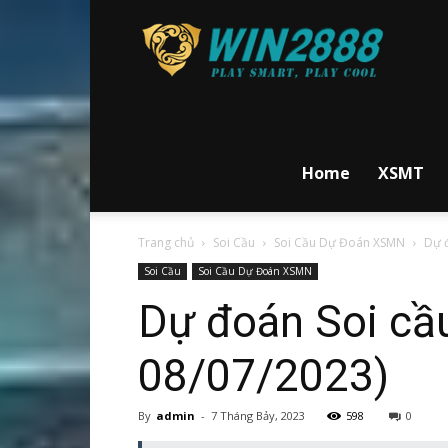
Win2888
–
Home
XSMT
Trang chủ
Soi Cầu
Soi Cầu Dự Đoán XSMN
Dự đ
Nhà
Soi Cầu
Soi Cầu Dự Đoán XSMN
Dự đoán Soi cầ
08/07/2023)
Cái
By
admin
-
7 Tháng Bảy, 2023
598
0