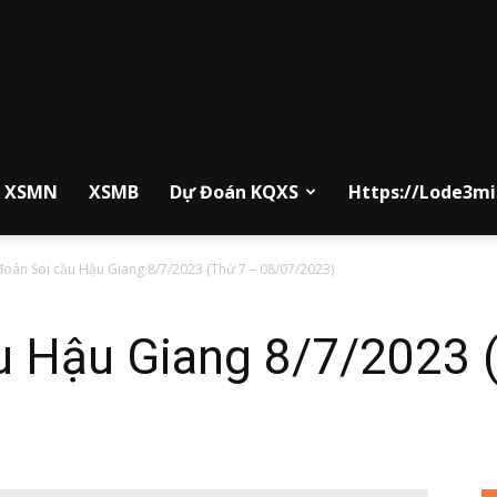
XSMN
XSMB
Dự Đoán KQXS
Https://lode3m
oán Soi cầu Hậu Giang 8/7/2023 (Thứ 7 – 08/07/2023)
u Hậu Giang 8/7/2023 