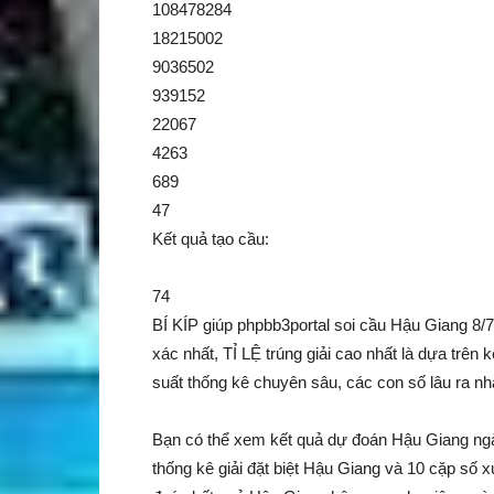
1
0
8
4
7
8
2
8
4
1
8
2
1
5
0
0
2
9
0
3
6
5
0
2
9
3
9
1
5
2
2
2
0
6
7
4
2
6
3
6
8
9
4
7
Kết quả tạo cầu:
7
4
BÍ KÍP giúp phpbb3portal soi cầu Hậu Giang 8/
xác nhất, TỈ LỆ trúng giải cao nhất là dựa tr
suất thống kê chuyên sâu, các con số lâu ra nh
Bạn có thể xem kết quả dự đoán Hậu Giang ngà
thống kê giải đặt biệt Hậu Giang và 10 cặp số xu