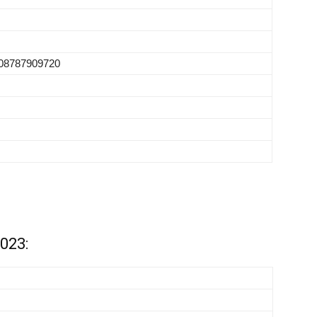
0
87879
09720
023: