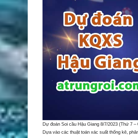
Đề
Online
Uy
Tín
Dự đoán Soi cầu Hậu Giang 8/7/2023 (Thứ 7 – 
Nhất
Dựa vào các thuật toán xác suất thống kê, phâ