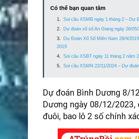
Có thể bạn quan tâm
Win2888
Soi cầu XSMB ngày 1 tháng 2 – Dự 
Dự đoán xổ số An Giang ngày 26/05/
Dự Đoán Xổ Số Miền Nam 28/4/2019 
Nơi
2019
Soi cầu XSBT ngày 11 tháng 2 năm 2
Soi cầu XSMN 22/11/2024 – Dự đoán
Chơi
Dự đoán Bình Dương 8/12
Dương ngày 08/12/2023, ch
Lô
đuôi, bao lô 2 số chính xá