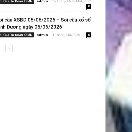
admin
-
15 Tháng Mười Một, 2022
oi Cầu Dự Đoán XSMN
0
oi cầu XSBD 05/06/2026 – Soi cầu xổ số
ình Dương ngày 05/06/2026
admin
-
4 Tháng Sáu, 2026
oi Cầu Dự Đoán XSMN
0