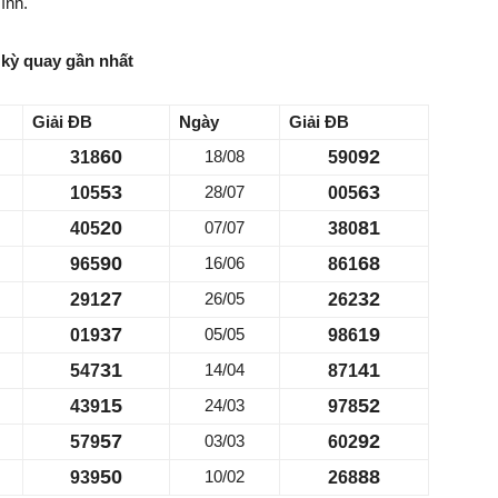
ình.
kỳ quay gần nhất
Giải
ĐB
Ngày
Giải
ĐB
60
92
18/08
318
590
53
63
28/07
105
005
20
81
07/07
405
380
90
68
16/06
965
861
27
32
26/05
291
262
37
19
05/05
019
986
31
41
14/04
547
871
15
52
24/03
439
978
57
92
03/03
579
602
50
88
10/02
939
268