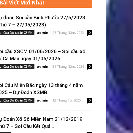
Bài Viết Mới Nhất
ự đoán Soi cầu Bình Phước 27/5/2023
Thứ 7 – 27/05/2023)
admin
-
26 Tháng Năm, 2023
oi Cầu Dự Đoán XSMN
0
oi cầu XSCM 01/06/2026 – Soi cầu xổ
ố Cà Mau ngày 01/06/2026
admin
-
31 Tháng Năm, 2026
oi Cầu Dự Đoán XSMN
0
oi Cầu Miền Bắc ngày 13 tháng 4 năm
025 – Dự Đoán XSMB...
admin
-
12 Tháng Tư, 2025
oi Cầu Dự Đoán XSMN
0
ự Đoán Xổ Số Miền Nam 21/12/2019
hứ 7 – Soi Cầu Kết Quả...