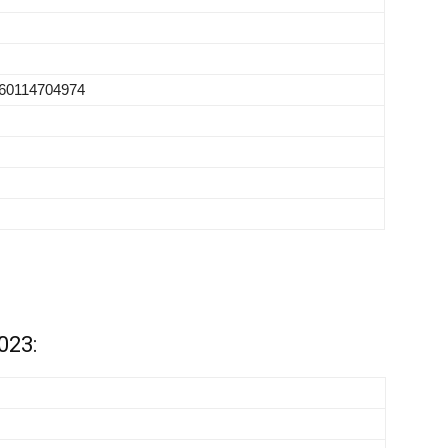
6
01147
04974
023: