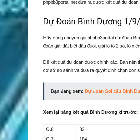
phpbb3portal.net đưa ra được kết quả dự đoán
Dự Đoán Bình Dương 1/9
Hiện
Hãy cùng chuyên gia phpbb3portal dự đoán Bì
đoán giải đặt biệt đầu đuôi, giải lô tô 2 số, lô xi
Nay
Để kết quả dự đoán được chính xác. Bạn nên t
cơ sở so sánh và đưa ra quyết định chọn con số
Bạn đang xem:
Dự đoán Soi cầu Bình Dươ
Xem lại bảng kết quả Bình Dương kì trước:
G.8
82
G.7
184