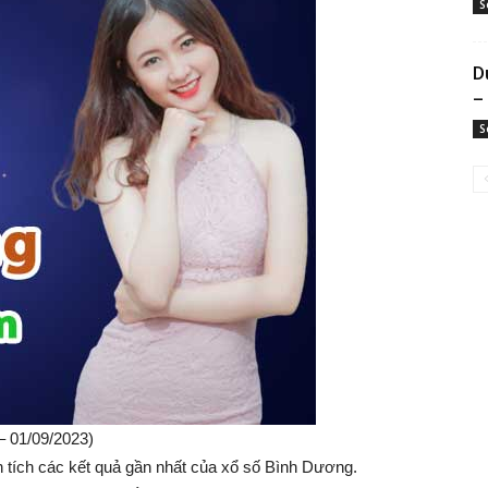
S
D
–
S
– 01/09/2023)
n tích các kết quả gần nhất của xổ số Bình Dương.