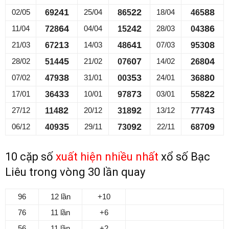
41
22
88
02/05
25/04
18/04
692
865
465
64
42
86
11/04
04/04
28/03
728
152
043
13
41
08
21/03
14/03
07/03
672
486
953
45
07
04
28/02
21/02
14/02
514
076
268
38
53
80
07/02
31/01
24/01
479
003
368
33
73
22
17/01
10/01
03/01
364
978
558
82
92
43
27/12
20/12
13/12
114
318
777
35
92
09
06/12
29/11
22/11
409
730
687
10 cặp số
xuất hiện nhiều nhất
xổ số Bạc
Liêu trong vòng 30 lần quay
96
12 lần
+10
76
11 lần
+6
56
11 lần
+2