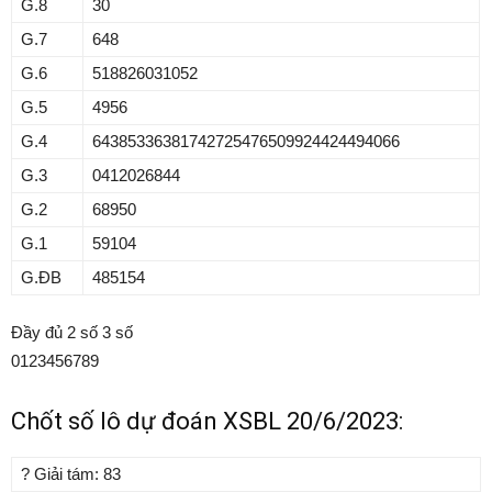
G.8
30
G.7
648
G.6
5188
2603
1052
G.5
4956
G.4
64385
33638
17427
25476
50992
44244
94066
G.3
04120
26844
G.2
68950
G.1
59104
G.ĐB
485154
Đầy đủ
2 số
3 số
0
1
2
3
4
5
6
7
8
9
Chốt số lô dự đoán XSBL 20/6/2023:
? Giải tám:
83