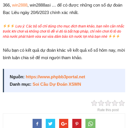
366,
win2888
, win2888asi … để có được những con số dự đoán
Bạc Liêu ngày 20/6/2023 chính xác nhất.
Lưu ý: Các bộ số chỉ dùng cho mục đích tham khảo, bạn nên cân nhắc
trước khi chơi và không chơi lô đề vì đó là bất hợp pháp, chỉ nên chơi lô tô do
nhà nước phát hành vừa vui vừa đảm bảo ích nước lợi nhà bạn nhé
Nếu bạn có kết quả dự đoán khác về kết quả xổ số hôm nay, mời
bình luận chia sẻ để mọi người tham khảo.
Nguồn:
https://www.phpbb3portal.net
Danh mục:
Soi Cầu Dự Đoán XSMN
Rate this post