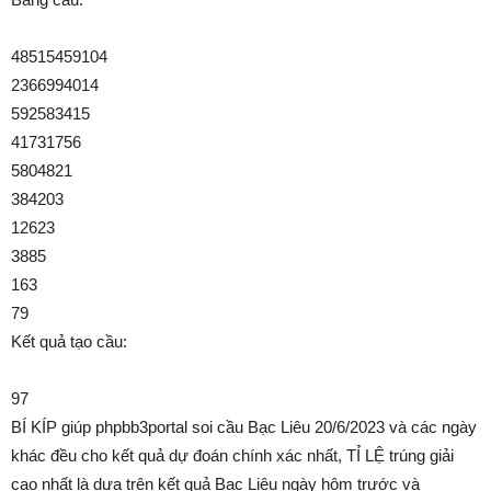
4
8
5
1
5
4
5
9
1
0
4
2
3
6
6
9
9
4
0
1
4
5
9
2
5
8
3
4
1
5
4
1
7
3
1
7
5
6
5
8
0
4
8
2
1
3
8
4
2
0
3
1
2
6
2
3
3
8
8
5
1
6
3
7
9
Kết quả tạo cầu:
9
7
BÍ KÍP giúp phpbb3portal soi cầu Bạc Liêu 20/6/2023 và các ngày
khác đều cho kết quả dự đoán chính xác nhất, TỈ LỆ trúng giải
cao nhất là dựa trên kết quả Bạc Liêu ngày hôm trước và