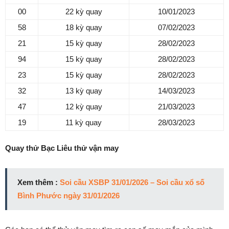
00
22 kỳ quay
10/01/2023
58
18 kỳ quay
07/02/2023
21
15 kỳ quay
28/02/2023
94
15 kỳ quay
28/02/2023
23
15 kỳ quay
28/02/2023
32
13 kỳ quay
14/03/2023
47
12 kỳ quay
21/03/2023
19
11 kỳ quay
28/03/2023
Quay thử Bạc Liêu thử vận may
Xem thêm :
Soi cầu XSBP 31/01/2026 – Soi cầu xổ số
Bình Phước ngày 31/01/2026