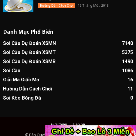
15 Tháng Một, 2018
Hướng Dẫn Cách Chơi
Danh Mục Phổ Biến
Soi Cầu Dự Đoán XSMN
7140
Soi Cầu Dự Đoán XSMT
5375
Soi Cầu Dự Đoán XSMB
1490
Soi Cầu
1086
Giải Mã Giấc Mơ
16
Hướng Dẫn Cách Chơi
11
Soi Kèo Bóng Đá
0
Giới thiệu
Liên hệ
© Bản Quyền thuộc
PhpBB3Portal.net
tài trợ bởi