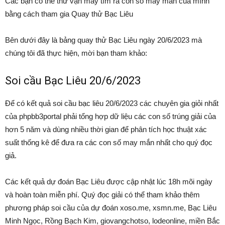
Các bạn có thể thử vận may tìm ra con số may mắn của mình
bằng cách tham gia Quay thử Bạc Liêu
Bên dưới đây là bảng quay thử Bạc Liêu ngày 20/6/2023 mà
chúng tôi đã thực hiện, mời bạn tham khảo:
Soi cầu Bạc Liêu 20/6/2023
Để có kết quả soi cầu bạc liêu 20/6/2023 các chuyên gia giỏi nhất
của phpbb3portal phải tổng hợp dữ liệu các con số trúng giải của
hơn 5 năm và dùng nhiều thời gian để phân tích học thuật xác
suất thống kê để đưa ra các con số may mắn nhất cho quý đọc
giả.
Các kết quả dự đoán Bạc Liêu được cập nhật lúc 18h mõi ngày
và hoàn toàn miễn phí. Quý đọc giải có thể tham khảo thêm
phương pháp soi cầu của dự đoán xoso.me, xsmn.me, Bạc Liêu
Minh Ngọc, Rồng Bạch Kim, giovangchotso, lodeonline, miền Bắc