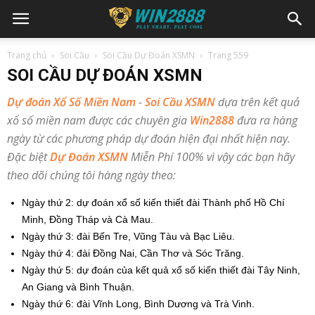
Trang chủ
Soi Cầu
Soi Cầu Dự Đoán XSMN
Trang 559
SOI CẦU DỰ ĐOÁN XSMN
Dự đoán Xổ Số Miền Nam
-
Soi Cầu XSMN
dựa trên kết quả
xổ số miền nam được các chuyên gia
Win2888
đưa ra hàng
ngày từ các phương pháp dự đoán hiện đại nhất hiện nay.
Đặc biệt
Dự Đoán XSMN
Miễn Phí 100% vì vậy các bạn hãy
theo dõi chúng tôi hàng ngày theo:
Ngày thứ 2: dự đoán xổ số kiến thiết đài Thành phố Hồ Chí
Minh, Đồng Tháp và Cà Mau.
Ngày thứ 3: đài Bến Tre, Vũng Tàu và Bạc Liêu.
Ngày thứ 4: đài Đồng Nai, Cần Thơ và Sóc Trăng.
Ngày thứ 5: dự đoán của kết quả xổ số kiến thiết đài Tây Ninh,
An Giang và Bình Thuận.
Ngày thứ 6: đài Vĩnh Long, Bình Dương và Trà Vinh.