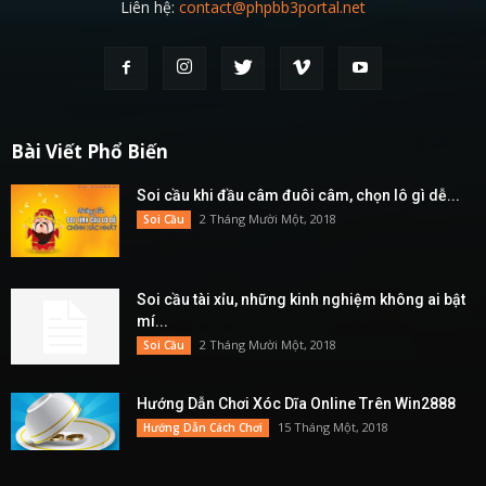
Liên hệ:
contact@phpbb3portal.net
Bài Viết Phổ Biến
Soi cầu khi đầu câm đuôi câm, chọn lô gì dễ...
2 Tháng Mười Một, 2018
Soi Cầu
Soi cầu tài xỉu, những kinh nghiệm không ai bật
mí...
2 Tháng Mười Một, 2018
Soi Cầu
Hướng Dẫn Chơi Xóc Dĩa Online Trên Win2888
15 Tháng Một, 2018
Hướng Dẫn Cách Chơi