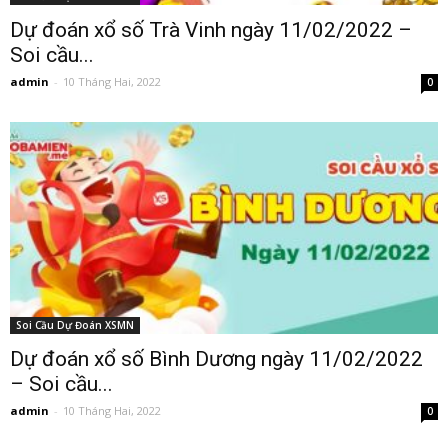
Dự đoán xổ số Trà Vinh ngày 11/02/2022 –
Soi cầu...
admin
-
10 Tháng Hai, 2022
0
Soi Cầu Dự Đoán XSMN
Dự đoán xổ số Bình Dương ngày 11/02/2022
– Soi cầu...
admin
-
10 Tháng Hai, 2022
0