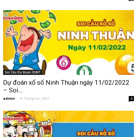
Soi Cầu Dự Đoán XSMT
Dự đoán xổ số Ninh Thuận ngày 11/02/2022
– Soi...
admin
-
10 Tháng Hai, 2022
0