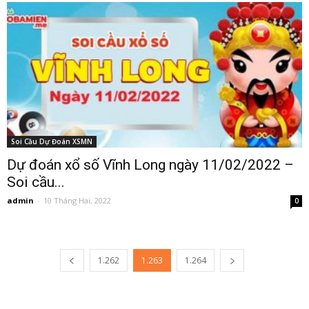
Soi Cầu Dự Đoán XSMN
Dự đoán xổ số Vĩnh Long ngày 11/02/2022 –
Soi cầu...
admin
-
10 Tháng Hai, 2022
0
1.262
1.263
1.264